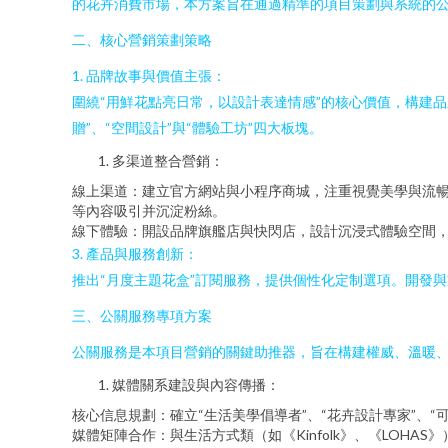
的花卉消費市場，本方案旨在通過精準的項目策劃與系統的
二、核心營銷策劃策略
1. 品牌故事與價值主張：
圍繞“用鮮花點亮日常，以設計表達情感”的核心價值，構建
贈”、“空間設計”與“體驗工坊”四大板塊。
多渠道整合營銷：
線上渠道：建立官方網站與小程序商城，注重視覺美學與流
等內容吸引并沉淀粉絲。
線下體驗：開設品牌旗艦店與快閃店，設計沉浸式體驗空間
3. 產品與服務創新：
推出“月度主題花盒”訂閱服務，提供個性化定制選項。開發
三、公關服務專項方案
公關服務是本項目營銷的關鍵助推器，旨在構建權威、溫暖
媒體關系建設與內容傳播：
核心信息規劃：確立“生活美學倡導者”、“花卉設計專家”、“
媒體矩陣合作：與生活方式類（如《Kinfolk》、《LO