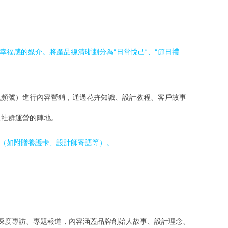
幸福感的媒介。將產品線清晰劃分為“日常悅己”、“節日禮
視頻號）進行內容營銷，通過花卉知識、設計教程、客戶故事
與社群運營的陣地。
驗（如附贈養護卡、設計師寄語等）。
系列深度專訪、專題報道，內容涵蓋品牌創始人故事、設計理念、