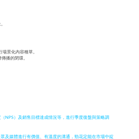
象。
行場景化內容種草。
碑傳播的閉環。
度（NPS）及銷售目標達成情況等，進行季度復盤與策略調
公眾及媒體進行有價值、有溫度的溝通，勁花定能在市場中綻