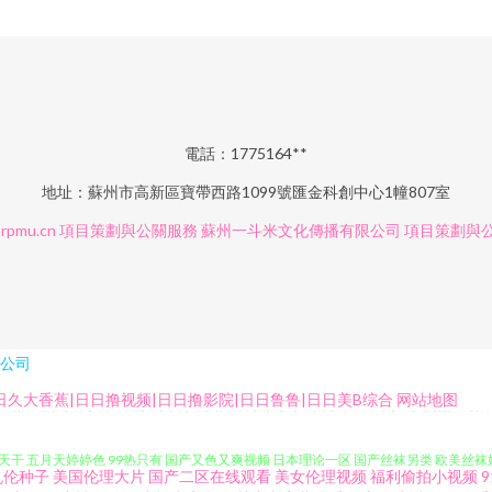
電話：1775164**
地址：蘇州市高新區寶帶西路1099號匯金科創中心1幢807室
rpmu.cn
項目策劃與公關服務
蘇州一斗米文化傳播有限公司
項目策劃與
公司
 亚洲怡红院网站 丁香五月手机综合 欧美日韩高清无码 中文字幕日本私人 东京热女w姦 日
日久大香蕉|日日撸视频|日日撸影院|日日鲁鲁|日日美B综合
网站地图
天干 五月天婷婷色 99热只有 国产又色又爽视频 日本理论一区 国产丝袜另类 欧美丝袜婷婷
乱伦种子
美国伦理大片
国产二区在线观看
美女伦理视频
福利偷拍小视频