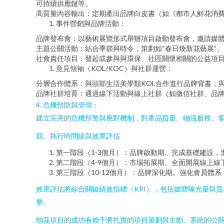
可持續供應鏈等。
高質量內容輸出：定期產出品牌白皮書（如《都市人鮮花消
事件營銷與品牌活動：
品牌發布會：以藝術展覽形式舉辦項目啟動發布會，邀請媒體
主題公關活動：結合季節與時令，策劃如“春日煥新花藝展”、
社會責任項目：發起或參與與環保、社區關懷相關的公益項目
意見領袖（KOL/KOC）與社群運營：
分層合作體系：與頭部生活美學類KOL合作進行品牌背書；
品牌社群培育：通過線下活動與線上社群（如微信社群、品牌
4. 危機預防與管理：
建立完善的危機預警與應對機制，對產品質量、物流服務、
四、執行時間線與效果評估
第一階段（1-3個月）：品牌啟動期。完成基礎建設
第二階段（4-9個月）：市場拓展期。全面開展線上
第三階段（10-12個月）：品牌深化期。強化會員體
效果評估將綜合關鍵績效指標（KPI），包括媒體曝光量與
整。
勁花項目的成功有賴于將扎實的項目策劃與主動、系統的公