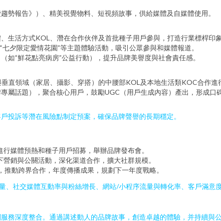
費趨勢報告》）、精美視覺物料、短視頻故事，供給媒體及自媒體使用。
、生活方式KOL、潛在合作伙伴及首批種子用戶參與，打造行業標桿印
“七夕限定愛情花園”等主題體驗活動，吸引公眾參與和媒體報道。
（如“鮮花點亮病房”公益行動），提升品牌美譽度與社會責任感。
與垂直領域（家居、攝影、穿搭）的中腰部KOL及本地生活類KOC合作進
專屬話題），聚合核心用戶，鼓勵UGC（用戶生成內容）產出，形成口
客戶投訴等潛在風險點制定預案，確保品牌聲譽的長期穩定。
，進行媒體預熱和種子用戶招募，舉辦品牌發布會。
線下營銷與公關活動，深化渠道合作，擴大社群規模。
系，推動跨界合作，年度傳播成果，規劃下一年度戰略。
質量、社交媒體互動率與粉絲增長、網站/小程序流量與轉化率、客戶滿意
關服務深度整合。通過講述動人的品牌故事，創造卓越的體驗，并持續與