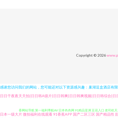
Copyright © 2026
www.p
感谢您访问我们的网站，您可能还对以下资源感兴趣：巢湖逗盒酒店有限
午夜操B影院 国产人妖系列 av亚洲东方 韩日AV免费影院 人人摸日日操
日日干夜夜天天拍|日日韩A级片|日日韩爽|日日韩爽视频|日日韩综合|日
香网站导航 第一福利導航AV 日本色色网 91精品亚洲 豆花入口 老司机天
日本一级大片
微拍福利在线观看
91香蕉APP
国产二区三区
国产精品性