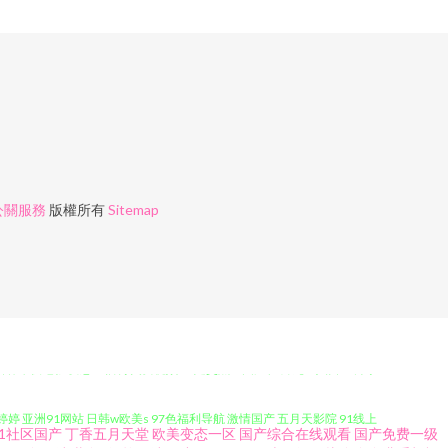
公關服務
版權所有
Sitemap
韩午夜电影 变态av福利 美女视频91 足交黑丝国产在线 九一入口 五月丁
 亚洲91网站 日韩w欧美s 97色福利导航 激情国产 五月天影院 91线上
91社区国产
丁香五月天堂
欧美变态一区
国产综合在线观看
国产免费一级