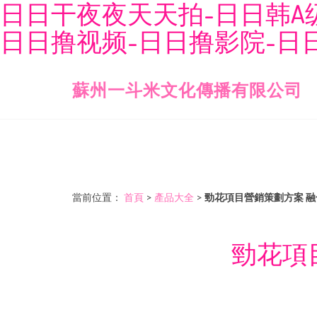
日日干夜夜天天拍-日日韩A
日日撸视频-日日撸影院-日
蘇州一斗米文化傳播有限公司
當前位置：
首頁
>
產品大全
>
勁花項目營銷策劃方案 
勁花項