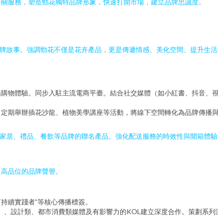
公關服務，塑造勁花獨特品牌形象，快速打開市場，建立品牌忠誠度。
品牌故事。強調勁花不僅是花卉產品，更是傳遞情感、美化空間、提升生活
暢購物體驗。同步入駐主流電商平臺。結合社交媒體（如小紅書、抖音、
，定期舉辦插花沙龍、植物美學講座等活動，將線下空間轉化為品牌傳播
與家居、禮品、餐飲等品牌的聯名產品。強化配送服務的時效性與開箱體
、高品位的品牌聲譽。
可持續實踐者”等核心傳播標簽。
HAS》）、設計類、都市消費類媒體及有影響力的KOL建立深度合作。策劃